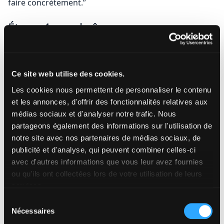
faire concrètement.”
Étape 4 : enchaînez avec une preuve
de compréhension
exemple concret
Ce site web utilise des cookies.
mini scène
Les cookies nous permettent de personnaliser le contenu
détail du quotidien
et les annonces, d'offrir des fonctionnalités relatives aux
Ça rend le miroir crédible.
médias sociaux et d'analyser notre trafic. Nous
partageons également des informations sur l'utilisation de
Étape 5 : faites du CTA un miroir
notre site avec nos partenaires de médias sociaux, de
aussi
publicité et d'analyse, qui peuvent combiner celles-ci
avec d'autres informations que vous leur avez fournies
Au lieu de : “Cliquez ici”
ou qu'ils ont collectées lors de votre utilisation de leurs
Préférez : “Voir la méthode étape par étape” /
services.
“Recevoir le plan simple”
Sélection
Nécessaires
du
Pour améliorer vos CTA :